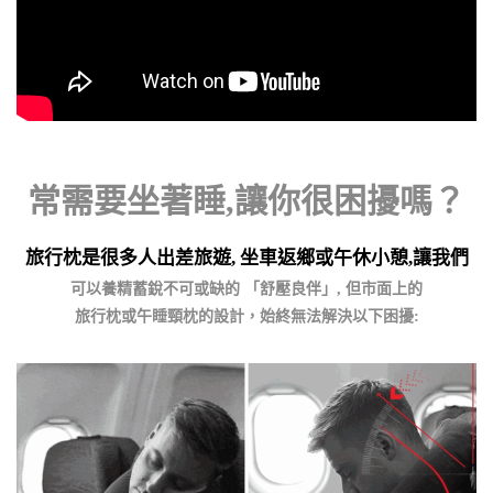
常需要坐著睡,讓你很困擾嗎？
旅行枕是很多人
出差旅遊, 坐車返鄉或午休小憩,
讓
我們
可以養
精蓄銳
不可
或缺的 「舒壓良伴」,
但市面上
的
旅行枕或午睡頸枕的設計
，始終無法解決以下困擾: