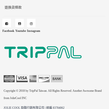
退換貨條款
Facebook
Youtube
Instagram
Copyright © 2018 by TripPal Taiwan
.
All Rights Reserved. Another Awesome Brand
from JolieCool INC
JOLIE COOL 勁酷行銷有限公司 | 統編 83784062