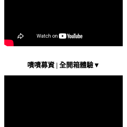
嘖嘖募資 | 全開箱體驗
▼