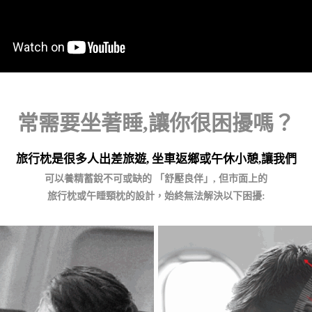
常需要坐著睡,讓你很困擾嗎？
旅行枕是很多人
出差旅遊, 坐車返鄉或午休小憩,
讓
我們
可以養
精蓄銳
不可
或缺的 「舒壓良伴」,
但市面上
的
旅行枕或午睡頸枕的設計
，始終無法解決以下困擾: