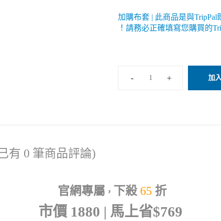
加購布套 | 此商品是與TripP
！請務必正確填寫您購買的Tri
加
已有 0 筆商品評論)
官網專屬
下殺
65
折
，
市價 1880 | 馬上省$769