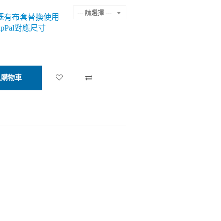
--- 請選擇 ---
al既有布套替換使用
pPal對應尺寸
入購物車