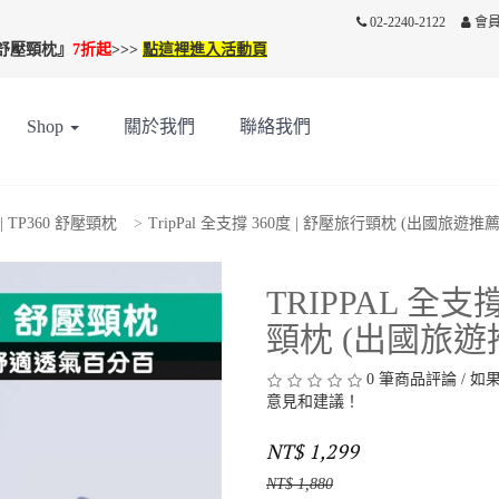
02-2240-2122
會
行舒壓頸枕』
7折
起
>>>
點這裡進入活動頁
Shop
關於我們
聯絡我們
| TP360 舒壓頸枕
TripPal 全支撐 360度 | 舒壓旅行頸枕 (出國旅遊推
TRIPPAL 全支
頸枕 (出國旅遊
0 筆商品評論
/
如
意見和建議！
NT$ 1,299
NT$ 1,880