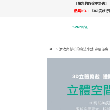
【讓您的旅途更舒適】
熱銷NO.1
『360度旅
汝汝與杉杉的魔法小舖 專屬優惠