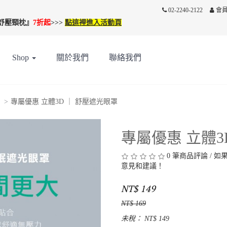
02-2240-2122
會
行舒壓頸枕』
7折
起
>>>
點這裡進入活動頁
Shop
關於我們
聯絡我們
專屬優惠 立體3D ｜ 舒壓遮光眼罩
專屬優惠 立體3
0 筆商品評論
/
如
意見和建議！
NT$ 149
NT$ 169
未稅： NT$ 149